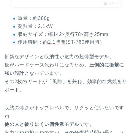
ポチップ
重量：約380g
発熱量：2.1kW
収納サイズ：幅142×奥行78×高さ25mm
使用時間：
約2.1時間
(ST-760使用時）
斬新なデザインと収納性が魅力の超薄型モデル。
板がハードケース代わりになるため、
圧倒的に衝撃に
強い設計
となっています。
その2枚のガードが「風防」を兼ね、効率的な燃焼をサ
ポート。
収納の薄さがトップレベルで、サクッと使いたいです
ね。
他の人と被りにくい個性派モデル
です。
火力はやや控えめですが、その分燃焼時間が長く、ソ