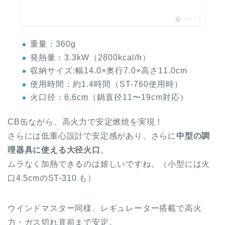
ポチップ
重量：360g
発熱量：3.3kW（2800kcal/h）
収納サイズ:幅14.0×奥行7.0×高さ11.0cm
使用時間：約1.4時間（ST-760使用時）
火口径：
6.6cm
（鍋直径11〜19cm対応）
CB缶ながら、高火力で安定燃焼を実現！
さらには低重心設計で安定感があり、さらに
中型の調
理器具に使える大径火口
。
ムラなく加熱できるのは嬉しいですね。（小型には火
口4.5cmのST-310 も）
ウインドマスター同様、レギュレーター搭載で高火
力・ガス切れ直前まで安定。