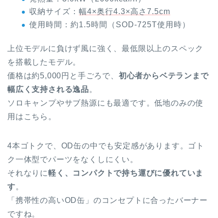
収納サイズ：
幅4×奥行4.3×高さ7.5cm
使用時間：約1.5時間（SOD-725T使用時）
上位モデルに負けず風に強く、最低限以上のスペック
を搭載したモデル。
価格は約5,000円と手ごろで、
初心者からベテランまで
幅広く支持される逸品
。
ソロキャンプやサブ熱源にも最適です。低地のみの使
用はこちら。
4本ゴトクで、OD缶の中でも安定感があります。ゴト
ク一体型でパーツをなくしにくい。
それなりに
軽く、コンパクトで持ち運びに優れていま
す
。
「携帯性の高いOD缶」のコンセプトに合ったバーナー
ですね。