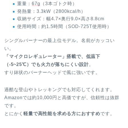
重量：
67g
（3本ゴトク時）
発熱量：3.3kW（2800kcal/h）
収納サイズ：幅4.7×奥行9.0×高さ8.8cm
使用時間：約1.5時間（SOD-725T使用時）
シングルバーナーの最上位モデル。名前がカッコい
い。
「マイクロレギュレーター」搭載で、低温下
（-5~25℃）でも火力が落ちにくい設計
。
すり鉢状のバーナーヘッドで風に強いです。
過酷な登山やトレッキングでも対応してくれます。
Amazonでは約10,000円と高価ですが、信頼性は抜群
です。
とにかく
軽量で高性能を求める方におすすめ
です。