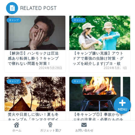
RELATED POST
キャンプ
キャンプ
ホーム
【解決①】ハンモックは圧迫
【キャンプ嫌い克服】アウト
ガジェット選び
感あり転倒し酔う？キャンプ
ドアで最強の虫除け対策・グ
で寝れない問題を対策！
ッズを紹介します|ブヨ・蚊
2024年5月28日
2024年3月28日
お問い合わせ
キャンプ
キャンプ
MENU
焚火や日差しに強い！夏も冬
【冬キャンプ①】事故から学
キャンプも「テンマクデザイ
ぶ火の注意点・必要なものを
ン サーカスTC DX+」
紹介｜一酸化炭素中毒
2023年9月16日
2024年10月19日
ホーム
ガジェット選び
お問い合わせ