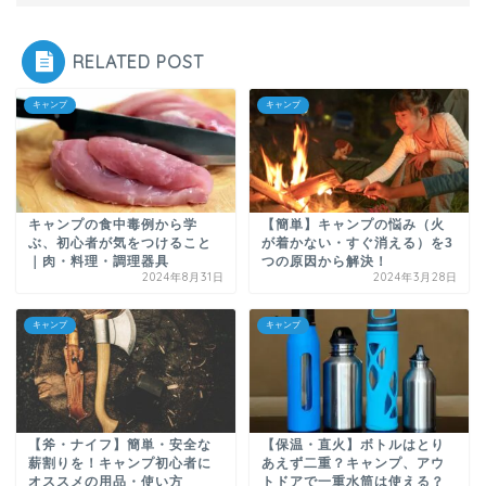
RELATED POST
キャンプ
キャンプ
キャンプの食中毒例から学
【簡単】キャンプの悩み（火
ぶ、初心者が気をつけること
が着かない・すぐ消える）を3
｜肉・料理・調理器具
つの原因から解決！
2024年8月31日
2024年3月28日
キャンプ
キャンプ
【斧・ナイフ】簡単・安全な
【保温・直火】ボトルはとり
薪割りを！キャンプ初心者に
あえず二重？キャンプ、アウ
オススメの用品・使い方
トドアで一重水筒は使える？