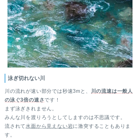
泳ぎ切れない川
川の流れが速い部分では秒速3mと、
川の流速は一般人
の泳ぐ3倍の速さ
です！
まず泳ぎきれません。
みんな川を渡りろうとしてしますのは不思議です。
流されて
水面から見えない岩
に激突することもありま
す。