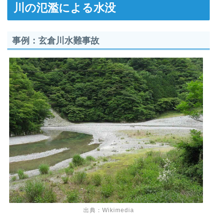
川の氾濫による水没
事例：
玄倉川水難事故
出典：
Wikimedia