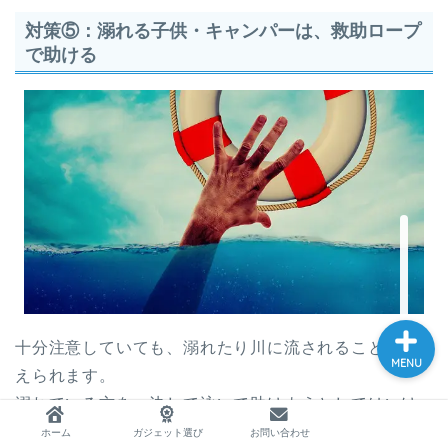
対策⑤：溺れる子供・キャンパーは、救助ロープ
で助ける
ホーム
ガジェット選び
お問い合わせ
十分注意していても、溺れたり川に流されることも考
MENU
えられます。
溺れている方を、決して泳いで助けようとしてはいけ
ません！
ホーム
ガジェット選び
お問い合わせ