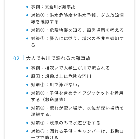
事例：
玄倉川水難事故
対策①：洪水危険度や洪水予報、ダム放流情
報を確認する
対策②：危険地帯を知る、設営場所を考える
対策③：警告には従う、増水の予兆を感知す
る
大人でも川で溺れる水難事故
事例：相次いで大学生が川で流される
原因：想像以上に危険な河川
対策①：川で泳がない。
対策②：子供を含めライフジャケットを着用
する（救命胴衣）
対策③：流れが速い場所、水位が深い場所を
理解する。
対策④：浅瀬のみで水遊びをする
対策⑤：溺れる子供・キャンパーは、救助ロ
ープで助ける