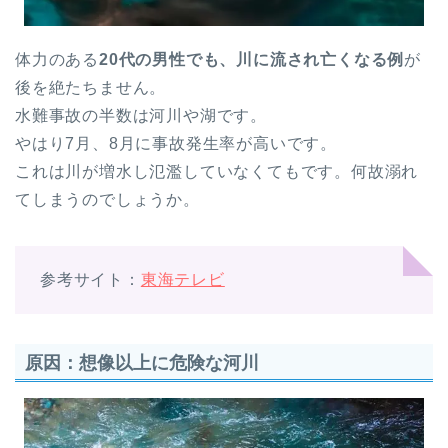
体力のある
20代の男性でも、川に流され亡くなる例
が
後を絶たちません。
水難事故の半数は河川や湖です。
やはり7月、8月に事故発生率が高いです。
これは川が増水し氾濫していなくてもです。何故溺れ
てしまうのでしょうか。
参考サイト：
東海テレビ
原因：想像以上に危険な河川