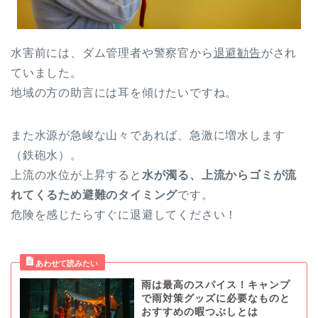
水害前には、ダム管理者や警察官から
退避勧告
がされ
ていました。
地域の方の助言には耳を傾けたいですね。
また水源が急峻な山々であれば、急激に増水します
（鉄砲水）。
上流の水位が上昇すると
水が濁る、上流からゴミが流
れてくるため避難のタイミング
です。
危険を感じたらすぐに退避してください！
雨は最高のスパイス！キャンプ
で雨対策グッズに必要なものと
おすすめの暇つぶしとは