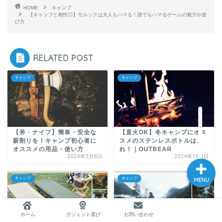
HOME
キャンプ
【キャンプと相性◎】モルックは大人もハマる！誰でもハマるゲームの魅力や遊
び方
RELATED POST
ホーム
キャンプ
キャンプ
ガジェット選び
お問い合わせ
【斧・ナイフ】簡単・安全な
【直火OK】冬キャンプにオス
薪割りを！キャンプ初心者に
スメのステンレスボトルはこ
オススメの用品・使い方
れ！｜OUTBEAR
2024年5月8日
2024年1月4日
キャンプ
キャンプ
MENU
ホーム
ガジェット選び
お問い合わせ