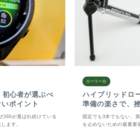
ローラー台
 265｜初心者が選ぶべ
ハイブリッドロー
ないポイント
準備の楽さで、
265が選ばれ続けている
固定でも3本でもない、
説します。
を止めないための最重要