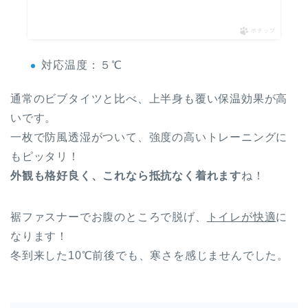
ポチップ
対応温度：５℃
通常のビブタイツと比べ、上半身も覆い保温効果が高
いです。
一枚で防風透湿がついて、強度の高いトレーニングに
もピッタリ！
外観も格好良く、これなら抵抗なく着れます
ね！
裾ファスナーでお腹のところで脱げ、
トイレが快適
に
なります！
冬到来した10℃前後でも、寒さを感じませんでした。