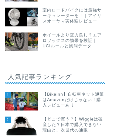
室内ロードバイクには最強サ
ーキュレーターを！｜アイリ
スオーヤマ実体験レビュー
ホイールより空力良し？エア
ロソックスの効果を検証｜
UCIルールと風洞データ
人気記事ランキング
【Bikeinn】自転車ネット通販
1
はAmazonだけじゃない！購
入レビューあり
【どこで買う？】Wiggleは破
2
産した？日本で購入できない
理由と、次世代の通販