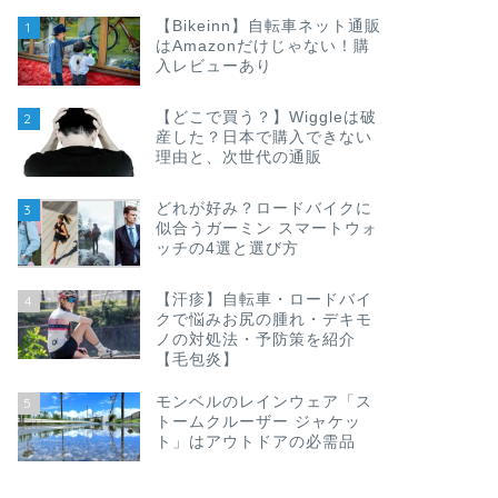
【Bikeinn】自転車ネット通販
1
はAmazonだけじゃない！購
入レビューあり
【どこで買う？】Wiggleは破
2
産した？日本で購入できない
理由と、次世代の通販
どれが好み？ロードバイクに
3
似合うガーミン スマートウォ
ッチの4選と選び方
【汗疹】自転車・ロードバイ
4
クで悩みお尻の腫れ・デキモ
ノの対処法・予防策を紹介
【毛包炎】
モンベルのレインウェア「ス
5
トームクルーザー ジャケッ
ト」はアウトドアの必需品