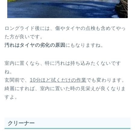
ロングライド
後には、傷やタイヤの点検も含めてやっ
た方が良いです。
汚れは
タイヤの劣化
の原因
にもなりますね。
室内に置くなら、特に汚れは持ち込みたくないです
ね。
玄関前で、
10分ほど
拭くだけの作業
でも変わります。
綺麗にすれば、室内に置いた時の見栄えが良くなりま
すよ。
クリーナー