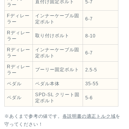
直付け固定ボルト
5-7
ラー
Fディレー
インナーケーブル固
6-7
ラー
定ボルト
Rディレー
取り付けボルト
8-10
ラー
Rディレー
インナーケーブル固
6-7
ラー
定ボルト
Rディレー
プーリー固定ボルト
2.5-5
ラー
ペダル
ペダル本体
35-55
SPD-SL クリート固
ペダル
5-6
定ボルト
※あくまで参考の値です。
各説明書の適正トルク域
を
守ってください！