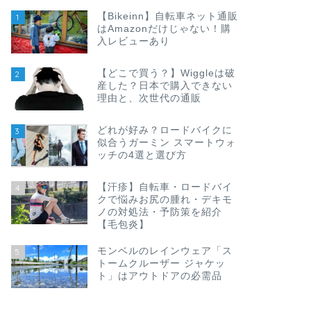
【Bikeinn】自転車ネット通販
1
はAmazonだけじゃない！購
入レビューあり
【どこで買う？】Wiggleは破
2
産した？日本で購入できない
理由と、次世代の通販
どれが好み？ロードバイクに
3
似合うガーミン スマートウォ
ッチの4選と選び方
【汗疹】自転車・ロードバイ
4
クで悩みお尻の腫れ・デキモ
ノの対処法・予防策を紹介
【毛包炎】
モンベルのレインウェア「ス
5
トームクルーザー ジャケッ
ト」はアウトドアの必需品