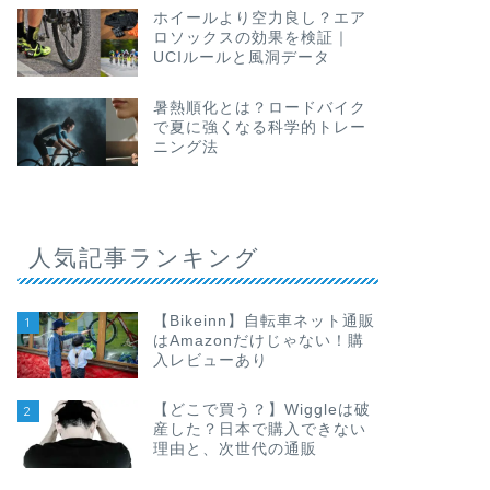
ホイールより空力良し？エア
ロソックスの効果を検証｜
UCIルールと風洞データ
暑熱順化とは？ロードバイク
で夏に強くなる科学的トレー
ニング法
人気記事ランキング
【Bikeinn】自転車ネット通販
1
はAmazonだけじゃない！購
入レビューあり
【どこで買う？】Wiggleは破
2
産した？日本で購入できない
理由と、次世代の通販