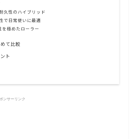
ル
ー×耐久性のハイブリッド
クト性で日常使いに最適
動性を極めたローラー
とめて比較
イント
ポンサーリンク