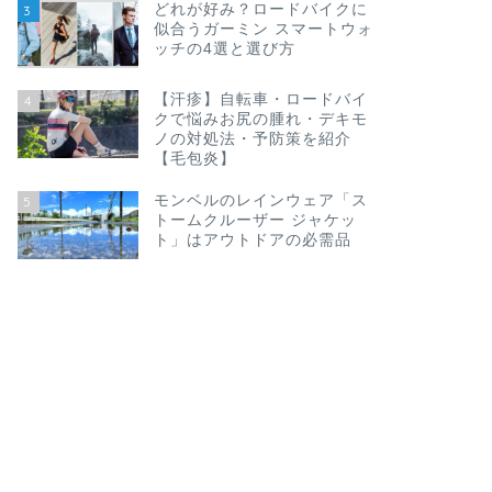
どれが好み？ロードバイクに
3
似合うガーミン スマートウォ
ッチの4選と選び方
【汗疹】自転車・ロードバイ
4
クで悩みお尻の腫れ・デキモ
ノの対処法・予防策を紹介
【毛包炎】
モンベルのレインウェア「ス
5
トームクルーザー ジャケッ
ト」はアウトドアの必需品