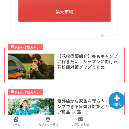
楽天市場
ポチップ
ホーム
ガジェット選び
【花粉症薬紹介】春もキャンプ
に行きたい！シーズンに向けた
花粉症対策グッズまとめ
お問い合わせ
紫外線から家族を守ろう！キャ
MENU
ンプできる日焼け対策とキャン
プ用品 10選
ホーム
ガジェット選び
お問い合わせ