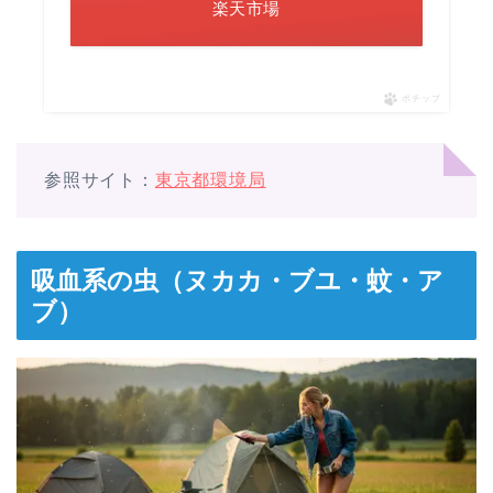
楽天市場
ポチップ
参照サイト：
東京都環境局
吸血系の虫（ヌカカ・ブユ・蚊・ア
ブ）