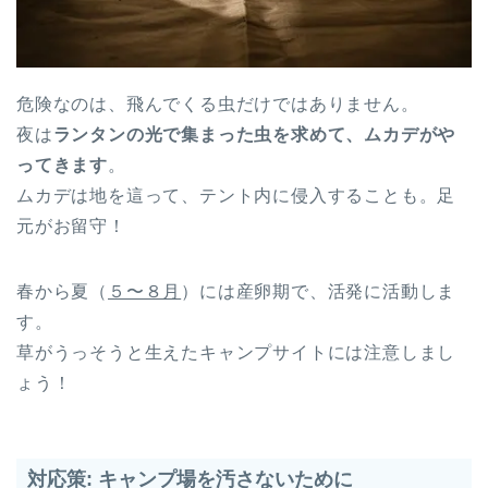
危険なのは、飛んでくる虫だけではありません。
夜は
ランタンの光で集まった虫を求めて、ムカデがや
ってきます
。
ムカデは地を這って、テント内に侵入することも。足
元がお留守！
春から夏（
５〜８月
）には産卵期で、活発に活動しま
す。
草がうっそうと生えたキャンプサイトには注意しまし
ょう！
対応策: キャンプ場を汚さないために