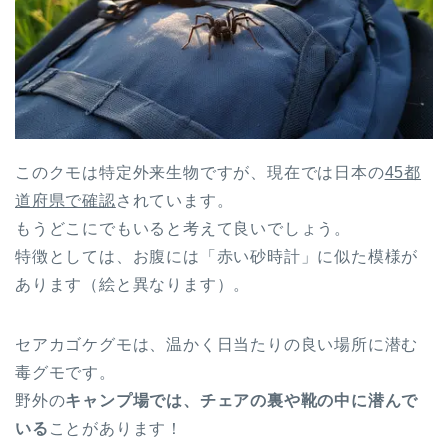
このクモは特定外来生物ですが、現在では日本の
45都
道府県で確認
されています。
もうどこにでもいると考えて良いでしょう。
特徴としては、お腹には「赤い砂時計」に似た模様が
あります（絵と異なります）。
セアカゴケグモは、温かく日当たりの良い場所に潜む
毒グモです。
野外の
キャンプ場では、チェアの裏や靴の中に潜んで
いる
ことがあります！